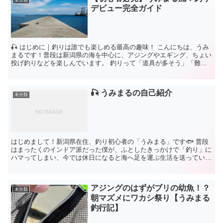
デビュー完全ガイド
🎣 はじめに｜釣りは誰でも楽しめる最高の趣味！ こんにちは、うみ
まるです！普段は新潟県の海を中心に、アジングやエギング、ちょい
投げ釣りなどを楽しんでいます。 釣りって「道具が多そう」「難し
そう」って思いがちだけ...
🎣 うみまるの自己紹介
未分類
はじめまして！新潟県在住、釣り初心者の「うみまる」です🐟 普段
はまったくのインドア派だった僕が、ふとしたきっかけで「釣り」に
ハマってしまい、今では休日になると海へ足を運ぶ生活を送っていま
す。 道具の名前もわから...
アジングのはずがブリの幼魚！？
未分類
朝マズメにワカシ祭り【うみまる
釣行記】