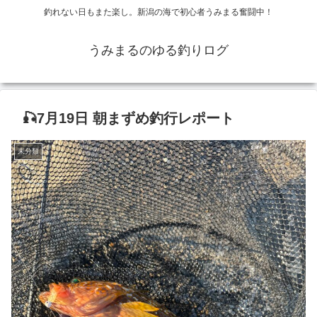
釣れない日もまた楽し。新潟の海で初心者うみまる奮闘中！
うみまるのゆる釣りログ
🎣7月19日 朝まずめ釣行レポート
未分類