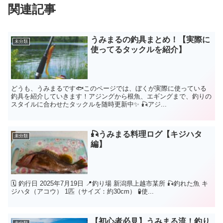
関連記事
うみまるの釣具まとめ！【実際に
未分類
使ってるタックルを紹介】
どうも、うみまるです🐟このページでは、ぼくが実際に使っている
釣具を紹介していきます！アジングから根魚、エギングまで、釣りの
スタイルに合わせたタックルを随時更新中✨ 🎣アジ...
🎣うみまる料理ログ【キジハタ
未分類
編】
🗓 釣行日 2025年7月19日 📍釣り場 新潟県上越市某所 🎣釣れた魚 キ
ジハタ（アコウ） 1匹（サイズ：約30cm） 🧪使...
【初心者必見】うみまる流！釣り
未分類