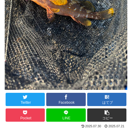
Twitter
Facebook
はてブ
Pocket
LINE
コピー
2025.07.30
2025.07.21