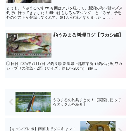
どうも、うみまるです🐟 今回はアジを狙って、新潟の海へ朝マズメ
釣行に行ってきました！ 狙いはもちろんアジング。ところが、予想
外のゲストが登場してくれて、嬉しい誤算となりました…！
&#x1f3a3...
🎣うみまる料理ログ【ワカシ編】
未分類
🗓 日付 2025年7月17日 📍釣り場 新潟県上越市某所 🎣釣れた魚 ワカ
シ（ブリの幼魚）2匹（サイズ：約18〜20cm） 🧪使...
うみまるの釣具まとめ！【実際に使って
るタックルを紹介】
【キャンプレポ】南葉山でソロキャン！